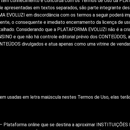
e tem conhecimento e concorda com os Termos de Uso da PLA
 de apresentadas em textos separados, são parte integrante de
A EVOLUZI em discordância com os termos a seguir poderá imp
iente, o consequente e imediato encerramento da licença de us
etalhado. Considerando que a PLATAFORMA EVOLUZI não é a cr
INO e que não há controle editorial prévio dos CONTEÚDOS, a
CONTEÚDOS divulgados e atua apenas como uma vitrine de vendas
m usadas em letra maiúscula nestes Termos de Uso, elas terão 
– Plataforma online que se destina a aproximar INSTITUIÇÕ