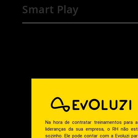
Smart Play
Na hora de contratar treinamentos para a
lideranças da sua empresa, o RH não est
sozinho. Ele pode contar com a Evoluzi par