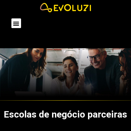
Quem Somos
O Que Fazemos
Escolas de negócio parceiras